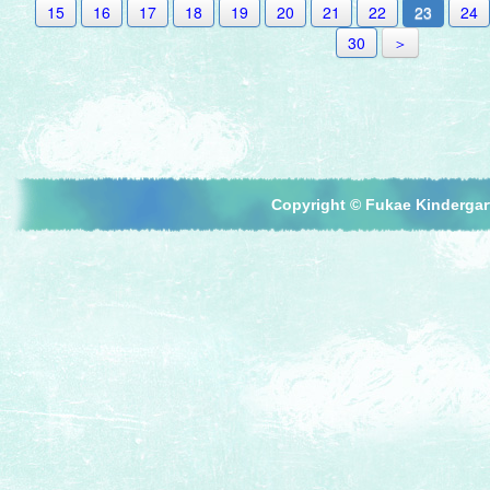
15
16
17
18
19
20
21
22
23
24
30
＞
Copyright © Fukae Kindergart