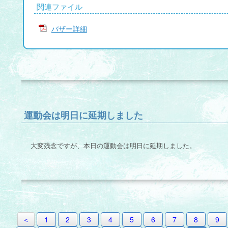
関連ファイル
バザー詳細
運動会は明日に延期しました
大変残念ですが、本日の運動会は明日に延期しました。
＜
1
2
3
4
5
6
7
8
9