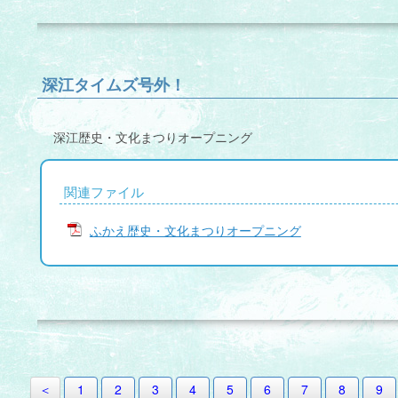
深江タイムズ号外！
深江歴史・文化まつりオープニング
関連ファイル
ふかえ歴史・文化まつりオープニング
＜
1
2
3
4
5
6
7
8
9