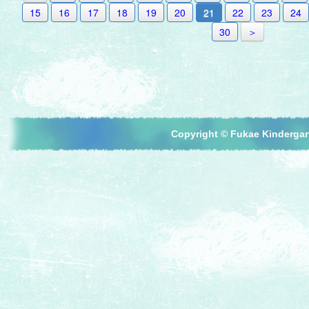
15
16
17
18
19
20
21
22
23
24
30
＞
Copyright © Fukae Kindergart