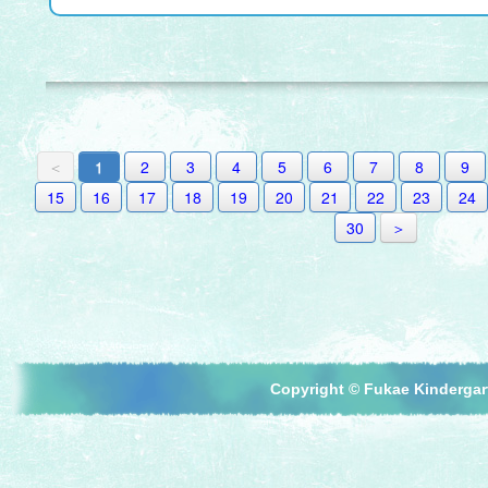
＜
1
2
3
4
5
6
7
8
9
15
16
17
18
19
20
21
22
23
24
30
＞
Copyright © Fukae Kindergart